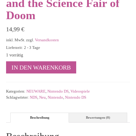
and the Science Fair of
Doom
14,99
€
inkl. MwSt.
zzgl.
Versandkosten
Lieferzeit: 2 - 3 Tage
1 vorrätig
Nintendo
IN DEN WARENKORB
DS:
Death
Jr.
and
Kategorien:
NEUWARE
,
Nintendo DS
,
Videospiele
the
Schlagwörter:
NDS
,
Neu
,
Nintendo
,
Nintendo DS
Science
Fair
of
Beschreibung
Bewertungen (0)
Doom
Menge