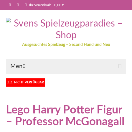
Ihr Warenkorb
-
0,00
€
Ausgesuchtes Spielzeug – Second Hand und Neu
Menü
Z.Z. NICHT VERFÜGBAR
Lego Harry Potter Figur
– Professor McGonagall