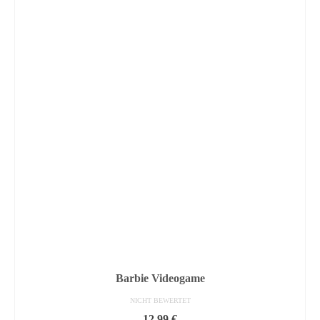
Barbie Videogame
NICHT BEWERTET
12,99
€