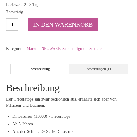
Lieferzeit: 2 - 3 Tage
2 vorrätig
Schleich
IN DEN WARENKORB
–
Triceratops
–
Dinosaurs
Kategorien:
Marken
,
NEUWARE
,
Sammelfiguren
,
Schleich
Menge
Beschreibung
Bewertungen (0)
Beschreibung
Der Triceratops sah zwar bedrohlich aus, ernährte sich aber von
Pflanzen und Bäumen.
Dinosaurier (15000) »Triceratops«
Ab 5 Jahren
Aus der Schleich® Serie Dinosaurs