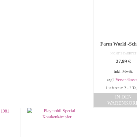
Farm World -Sch
NICHT BEWERTET
27,99
€
inkl. MwSt.
zzgl.
Versandkost
Lieferzeit: 2 - 3 T
IN DEN
WARENKOR