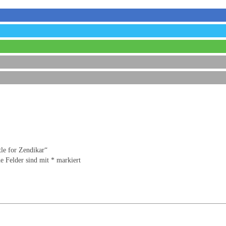
tle for Zendikar“
he Felder sind mit
*
markiert