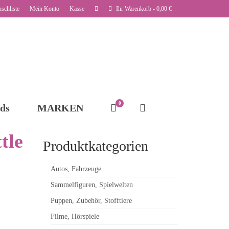
schliste
Mein Konto
Kasse
Ihr Warenkorb
-
0,00
€
0
ds
MARKEN
tle
Produktkategorien
Autos, Fahrzeuge
Sammelfiguren, Spielwelten
Puppen, Zubehör, Stofftiere
Filme, Hörspiele