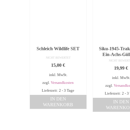
Schleich Wildlife SET
Siku-1945-Trak
Ein-Achs-Güll
NICHT BEWERTET
NICHT BEWERT
15,00
€
19,99
€
inkl. MwSt.
inkl. MwSt
zzgl.
Versandkosten
zzgl.
Versandko
Lieferzeit: 2 - 3 Tage
Lieferzeit: 2 - 3
IN DEN
IN DEN
WARENKORB
WARENKO