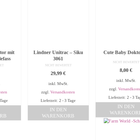
tor mit
Lindner Unitrac – Siku
Cute Baby Dokto
efass
3061
NICHT BEWERTET
ET
NICHT BEWERTET
8,00
€
29,99
€
inkl. MwSt.
.
inkl. MwSt.
zzgl.
Versandkost
sten
zzgl.
Versandkosten
Lieferzeit: 2 - 3 T
 Tage
Lieferzeit: 2 - 3 Tage
IN DEN
IN DEN
WARENKOR
RB
WARENKORB