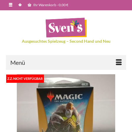
Ihr Warenkorb
-
0,00
€
Ausgesuchtes Spielzeug – Second Hand und Neu
Menü
Z.Z. NICHT VERFÜGBAR