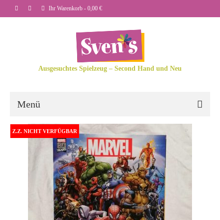
Ihr Warenkorb
-
0,00
€
Ausgesuchtes Spielzeug – Second Hand und Neu
Menü
Z.Z. NICHT VERFÜGBAR