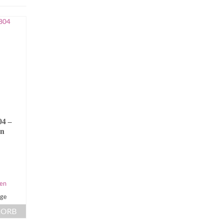
04 –
Mattel Barbie & Pferd
Playmobil Speerwerf
en
NICHT BEWERTET
NICHT BEWERTET
39,99
€
2,00
€
inkl. MwSt.
inkl. MwSt.
zzgl.
Versandkosten
zzgl.
Versandkosten
en
Lieferzeit: 2 - 3 Tage
Lieferzeit: 2 - 3 Tage
age
IN DEN WARENKORB
IN DEN WARENK
KORB