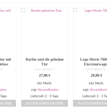
tor mit
Barbie und die geheime
Lego Movie 708
efass
Tür
Eiscremewag
TET
NICHT BEWERTET
NICHT BEWERTET
27,90
€
29,99
€
.
inkl. MwSt.
inkl. MwSt.
osten
zzgl.
Versandkosten
zzgl.
Versandkost
3 Tage
Lieferzeit: 2 - 3 Tage
Lieferzeit: 2 - 3 T
NKORB
IN DEN WARENKORB
IN DEN WAREN