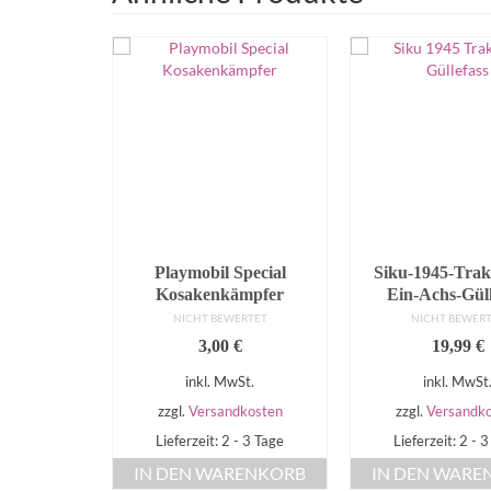
ger mit
Playmobil Special
Siku-1945-Trak
on Bruder
Kosakenkämpfer
Ein-Achs-Güll
ERTET
NICHT BEWERTET
NICHT BEWER
€
3,00
€
19,99
€
St.
inkl. MwSt.
inkl. MwSt
dkosten
zzgl.
Versandkosten
zzgl.
Versandk
- 3 Tage
Lieferzeit: 2 - 3 Tage
Lieferzeit: 2 - 
RENKORB
IN DEN WARENKORB
IN DEN WARE