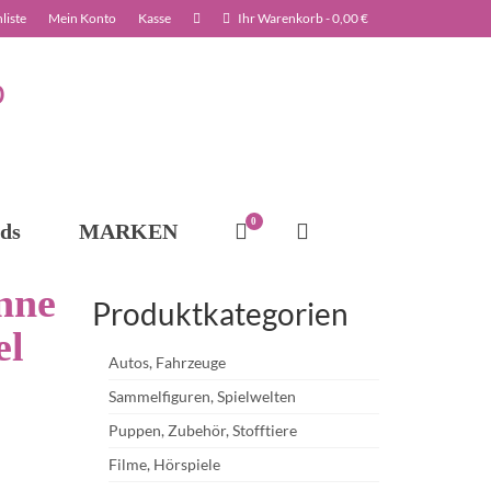
liste
Mein Konto
Kasse
Ihr Warenkorb
-
0,00
€
0
ds
MARKEN
nne
Produktkategorien
el
Autos, Fahrzeuge
Sammelfiguren, Spielwelten
Puppen, Zubehör, Stofftiere
Filme, Hörspiele