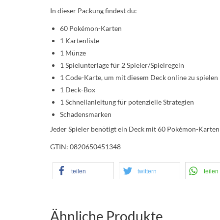
In dieser Packung findest du:
60 Pokémon-Karten
1 Kartenliste
1 Münze
1 Spielunterlage für 2 Spieler/Spielregeln
1 Code-Karte, um mit diesem Deck online zu spielen
1 Deck-Box
1 Schnellanleitung für potenzielle Strategien
Schadensmarken
Jeder Spieler benötigt ein Deck mit 60 Pokémon-Karten
GTIN: 0820650451348
teilen
twittern
teilen
Ähnliche Produkte