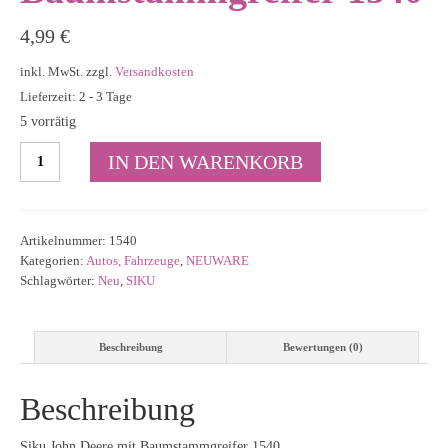
4,99
€
inkl. MwSt.
zzgl.
Versandkosten
Lieferzeit: 2 - 3 Tage
5 vorrätig
Siku
IN DEN WARENKORB
John
Deere
mit
Baumstammgreifer
Artikelnummer:
1540
1540
Kategorien:
Autos, Fahrzeuge
,
NEUWARE
Menge
Schlagwörter:
Neu
,
SIKU
Beschreibung
Bewertungen (0)
Beschreibung
Siku John Deere mit Baumstammgreifer 1540