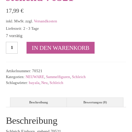
17,99
€
inkl. MwSt.
zzgl.
Versandkosten
Lieferzeit: 2 - 3 Tage
7 vorrätig
Schleich
IN DEN WARENKORB
Einhorn,
stehend
70521
Menge
Artikelnummer:
70521
Kategorien:
NEUWARE
,
Sammelfiguren
,
Schleich
Schlagwörter:
bayala
,
Neu
,
Schleich
Beschreibung
Bewertungen (0)
Beschreibung
Schleich Einhorn, stehend 70521