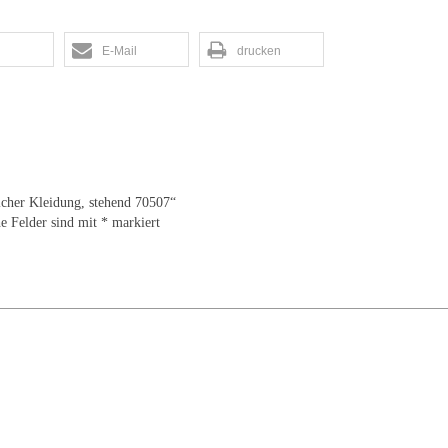
E-Mail
drucken
licher Kleidung, stehend 70507“
he Felder sind mit
*
markiert