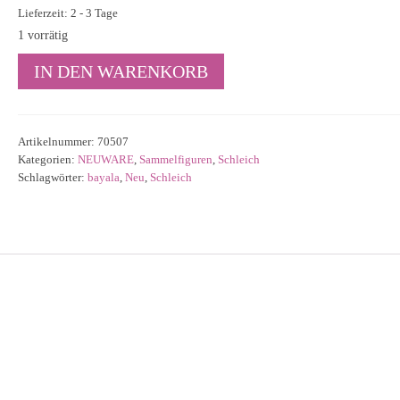
Lieferzeit: 2 - 3 Tage
1 vorrätig
Schleich
IN DEN WARENKORB
Marween
in
festlicher
Kleidung,
Artikelnummer:
70507
stehend
Kategorien:
NEUWARE
,
Sammelfiguren
,
Schleich
70507
Schlagwörter:
bayala
,
Neu
,
Schleich
Menge