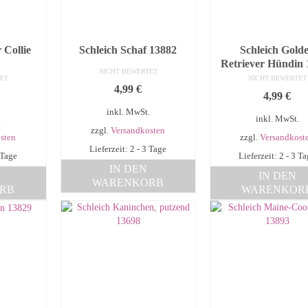
 Collie
Schleich Schaf 13882
Schleich Gold
Retriever Hündin 
NICHT BEWERTET
ET
NICHT BEWERTET
4,99
€
4,99
€
inkl. MwSt.
.
inkl. MwSt.
zzgl.
Versandkosten
sten
zzgl.
Versandkost
Lieferzeit: 2 - 3 Tage
 Tage
Lieferzeit: 2 - 3 T
IN DEN
IN DEN
WARENKORB
RB
WARENKOR