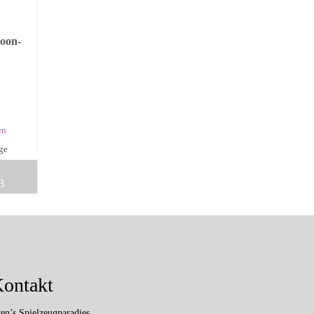
Coon-
en
age
B
ontakt
en’s Spielzeugparadies