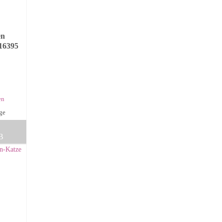
en
16395
en
age
B