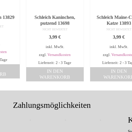
in 13829
Schleich Kaninchen,
Schleich Maine-
putzend 13698
Katze 13893
ET
NICHT BEWERTET
NICHT BEWERTET
3,99
€
3,99
€
.
inkl. MwSt.
inkl. MwSt.
sten
zzgl.
Versandkosten
zzgl.
Versandkost
 Tage
Lieferzeit: 2 - 3 Tage
Lieferzeit: 2 - 3 T
IN DEN
IN DEN
RB
WARENKORB
WARENKOR
Zahlungsmöglichkeiten
K
Sv