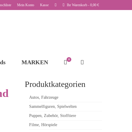
schliste
Mein Konto
Kasse
Ihr Warenkorb
-
0,00
€
0
ds
MARKEN
Produktkategorien
nd
Autos, Fahrzeuge
Sammelfiguren, Spielwelten
Puppen, Zubehör, Stofftiere
Filme, Hörspiele