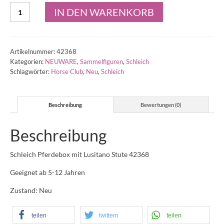
Schleich
IN DEN WARENKORB
Pferdebox
mit
Lusitano
Stute
Artikelnummer:
42368
42368
Kategorien:
NEUWARE
,
Sammelfiguren
,
Schleich
Menge
Schlagwörter:
Horse Club
,
Neu
,
Schleich
Beschreibung
Bewertungen (0)
Beschreibung
Schleich Pferdebox mit Lusitano Stute 42368
Geeignet ab 5-12 Jahren
Zustand: Neu
teilen
twittern
teilen