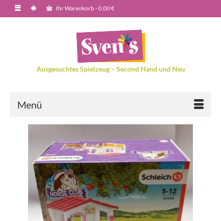
Ihr Warenkorb
-
0,00
€
Ausgesuchtes Spielzeug – Second Hand und Neu
Menü